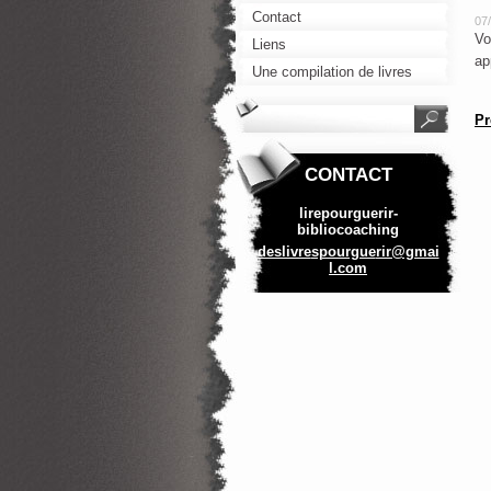
Contact
07
Vo
Liens
ap
Une compilation de livres
bienfaisants
Pr
CONTACT
lirepourguerir-
bibliocoaching
deslivre
spourgue
rir@gmai
l.com